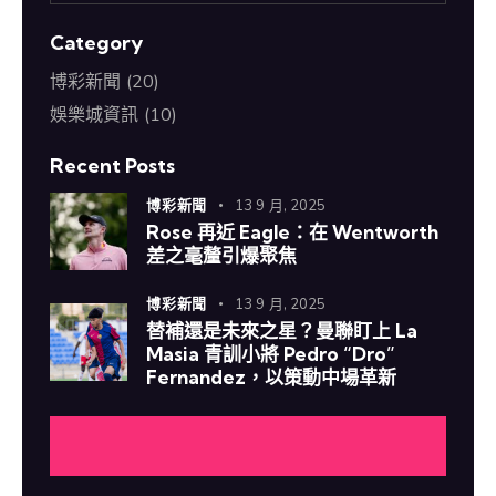
Category
博彩新聞
(20)
娛樂城資訊
(10)
Recent Posts
博彩新聞
13 9 月, 2025
Rose 再近 Eagle：在 Wentworth
差之毫釐引爆聚焦
博彩新聞
13 9 月, 2025
替補還是未來之星？曼聯盯上 La
Masia 青訓小將 Pedro “Dro”
Fernandez，以策動中場革新