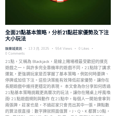
全面21點基本策略，分析21點莊家優勢及下注
大小玩法
娛樂城資訊
13 3 月, 2025
554
Views
0
Likes
0
Comments
21點，又稱為 Blackjack，是線上賭場裡最受歡迎的撲克
遊戲之一。與許多完全靠機率的遊戲不同，21點除了講求
運氣，更強調玩家是否掌握了基本策略，例如何時要牌、
停牌或加倍下注。這些決策能有效降低莊家優勢，讓你在
長期遊戲中維持更穩定的表現。 本文會為你分享如何透過
21點基本策略挑戰更高層次的玩法，讓你在賭桌上呼風喚
雨! 21點遊戲規則與動作 在21點中，每個人一開始會拿到
兩張牌，莊家也是，不過莊家只會亮出其中一張。牌點數
的算法很直接：數字牌就照面值算，J、Q、K 都算10點，