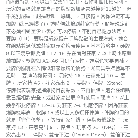
而A最特別，可以當1點或11點用，看你哪個比較有利。
玩家的目標就是讓自己的牌點數加起來越接近21越好，但
千萬別超過，超過就叫「爆牌」，直接輸。當你決定不再
加牌 (或已經爆了)，這時候就輪到莊家行動，賭場規定莊
家必須補到至少17點才可以停牌，不能自己隨意決定。
要牌（Hit） 要牌是玩家提升手牌點數的主要方式，適合
在總點數過低或莊家顯示強牌時使用。基本策略中，硬牌
8 以下幾乎都要牌，12–16 點在面對莊家 7 以上時也應繼
續抽牌。軟牌如 A2–A6 因仍有彈性，通常也需要再補。
要牌的關鍵在於降低莊家贏牌的優勢，尤其當手牌勝算不
足時。 要牌時機範例： 玩家持 16，莊家亮出 10 → 要
牌。 玩家持 A6，莊家亮出 2 → 要牌。 停牌（Stand）
停牌代表玩家選擇維持目前點數，不再抽牌。適合在總點
數已經相對安全，或莊家亮出弱牌時使用。硬牌 17 以上
幾乎都要停牌，12–16 對莊家 2–6 也應停牌，因為莊家
爆牌機率高。軟牌 19 或以上大多選擇停牌。停牌的目的
就是「守住優勢」，等待莊家犯錯。 停牌時機範例： 玩
家持 13，莊家亮出 6 → 停牌。 玩家持 20（K+Q），莊
家亮出 9 → 停牌。 雙倍下注（Double Down） 雙倍下注