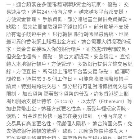
一，適合頻繁在多個賭場間轉移資金的玩家。 優點： 交
易速度快，通常24小時內完成。 越來越多平台都支援，
方便資金管理。 手續費低，部分賭場甚至提供免費提款。
缺點： 需先註冊並驗證電子錢包帳戶。 部分賭場不支援
所有電子錢包平台。 銀行轉帳 銀行轉帳是最傳統、也是
最可靠的香港網上賭場出金方式，適合需要大額提現的玩
家。資金會直接匯入你的銀行帳戶，雖然處理時間較長，
但安全性極高。 優點： 適合大額提現，安全穩定。 直接
轉入本地銀行帳戶，方便管理。 多數銀行提供完整交易紀
錄，方便查帳。 所有線上賭場平台皆支援 缺點： 處理時
間較長，通常需 3-5 個工作日。 可能會收取國際轉帳手
續費，特別是跨境交易。 部分銀行可能對賭博相關交易有
限制。 加密貨幣 隨著數字貨幣的普及，許多香港網上賭
場也開始支援比特幣（Bitcoin）、以太幣（Ethereum）等
加密貨幣出金。這種方式匿名性高，廣受年輕玩家青睞。
優點： 出金速度極快，通常在幾分鐘到一小時內完成。
交易具有高度匿名性，保護個人隱私。 適合跨國交易，免
去傳統銀行轉帳的繁瑣。 缺點： 加密貨幣價格波動大，
可能影響最終提現金額。 需要熟悉數字錢包操作，對新手