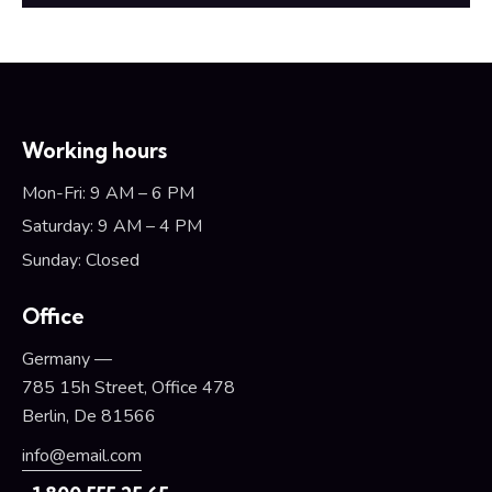
Working hours
Mon-Fri: 9 AM – 6 PM
Saturday: 9 AM – 4 PM
Sunday: Closed
Office
Germany —
785 15h Street, Office 478
Berlin, De 81566
info@email.com