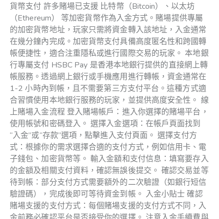
貨幣支付 許多賭場已支援 比特幣（Bitcoin）、以太坊
（Ethereum） 等加密貨幣作為入金方式。賭場提供專屬
的加密貨幣地址，玩家只需將資金轉入該地址，入金通常
在幾分鐘內完成。加密貨幣支付具備高度匿名性和跨國轉
帳便捷性，適合注重隱私或進行國際交易的玩家。 本地銀
行專屬支付 HSBC Pay 是香港本地銀行提供的直接網上轉
帳服務。透過網上銀行或手機應用進行轉帳，資金通常在
1-2 小時內到帳，且不需要第三方支付平台。這種方式適
合習慣使用本地銀行服務的玩家，並提供高度安全性。 線
上賭場入金流程 登入賭場帳戶：進入你選擇的賭場平台，
使用帳號和密碼登入。 選擇入金選項：在帳戶頁面找到
“入金”或“存款”選項，點擊進入支付頁面。 選擇支付方
式：根據你的需求選擇合適的支付方式，例如信用卡、電
子錢包、加密貨幣等。 輸入金額和支付信息：填寫要存入
的金額及相關支付資料，確認無誤後提交。 確認交易並等
待到帳：部分支付方式需要額外的二次驗證（如銀行短信
驗證碼），完成後即可等待資金到帳。 入金小貼士 確認
賭場支援的支付方式：每個賭場支援的支付方式不同，入
金前務必確認平台是否接受你的選擇。 注意入金手續費與