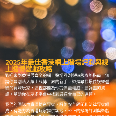
2025年最佳香港網上賭場評測與線
上賭博遊戲攻略
歡迎來到香港最齊全的網上賭場評測與遊戲攻略指南！無
論你是剛踏入線上賭博世界的新手，還是尋找最佳娛樂體
驗的資深玩家，這裡都能為你提供最權威、最詳盡的資
訊，幫助你在眾多平台中找到最適合自己的選擇。
我們的團隊由資深博彩專家、網絡安全顧問和法律專家組
成，有能力為香港玩家提供客觀、公正的賭場評測與遊戲