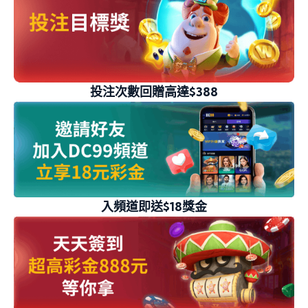
投注次數回贈高達$388
入頻道即送$18獎金