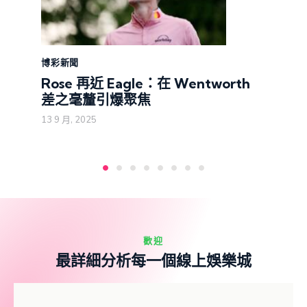
博彩新聞
博彩
 搶進
Rose 再近 Eagle：在 Wentworth
替補
歷史
差之毫釐引爆聚焦
Mas
Fe
13 9 月, 2025
13 9 
歡迎
最詳細分析每一個線上娛樂城