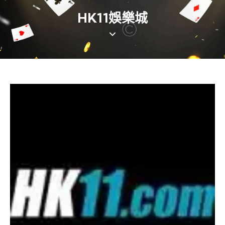
HK11娛樂城