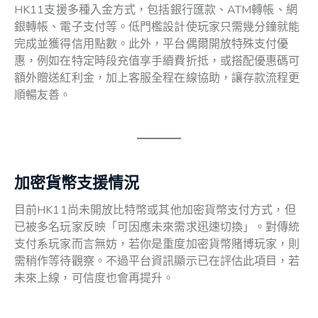
HK11支援多種入金方式，包括銀行匯款、ATM轉帳、網
銀轉帳、電子支付等。低門檻設計使玩家只需幾分鐘就能
完成並獲得信用點數。此外，平台偶爾開放特殊支付優
惠，例如在特定時段充值享手續費折抵，或搭配優惠碼可
額外贈送紅利金，加上客服全程在線協助，讓存款流程更
順暢友善。
加密貨幣支援情況
目前HK11尚未開放比特幣或其他加密貨幣支付方式，但
已被多名玩家反映「可因應未來需求迅速切換」。對傳統
支付系玩家而言無妨，若你是重度加密貨幣賭博玩家，則
需稍作等待觀察。不過平台資訊顯示已在評估此項目，若
未來上線，可信度也會再提升。