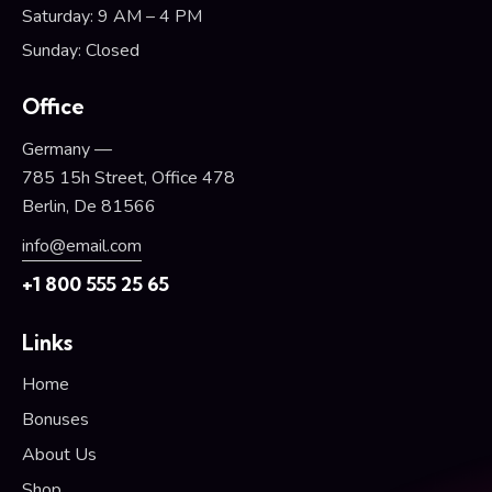
Saturday: 9 AM – 4 PM
Sunday: Closed
Office
Germany —
785 15h Street, Office 478
Berlin, De 81566
info@email.com
+1 800 555 25 65
Links
Home
Bonuses
About Us
Shop