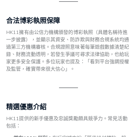
合法博彩執照保障
HK11擁有由公信力機構頒發的博彩執照（具體名稱待進
一步披露），並顯示其資安、防詐欺與財務合規系統均通
過第三方機構審核。合規證照意味著每筆遊戲數據清楚紀
錄、財務流動透明，若發生爭議可尋求法律協助，也給玩
家更多安全保護。多位玩家也提及：「看到平台強調授權
及監管，確實帶來很大信心」。
精選優惠介紹
HK11提供的新手優惠及忠誠獎勵頗具競爭力。常見活動
包括：