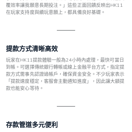
覆效率讓我願意長期投注。」這些正面回饋反映出HK11
在玩家支持度與續玩意願上，都具備良好基礎。
提款方式清晰高效
玩家在HK11提款體驗一般為24小時內處理，最快可當日
到帳。可選擇傳統銀行轉帳或線上金融平台方式，指定提
款方式需事先認證過帳戶，確保資金安全。不少玩家表示
「提款速度穩定，客服會主動通知進度」，因此讓大額提
款也能安心等待。
存款管道多元便利