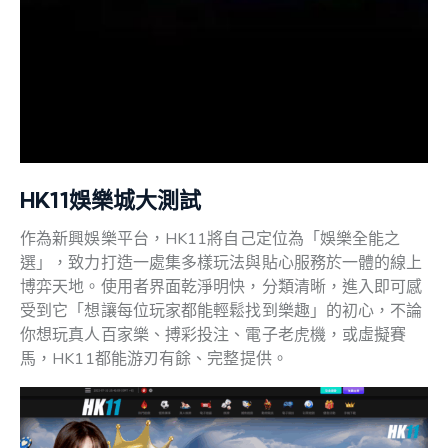
HK11娛樂城大測試
作為新興娛樂平台，HK11將自己定位為「娛樂全能之
選」，致力打造一處集多樣玩法與貼心服務於一體的線上
博弈天地。使用者界面乾淨明快，分類清晰，進入即可感
受到它「想讓每位玩家都能輕鬆找到樂趣」的初心，不論
你想玩真人百家樂、搏彩投注、電子老虎機，或虛擬賽
馬，HK11都能游刃有餘、完整提供。