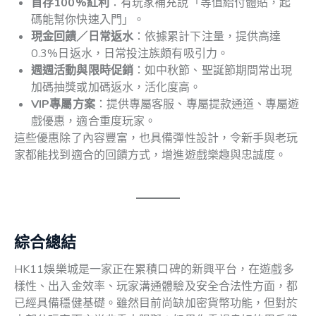
首存100%紅利
：有玩家補充說「等值給付體貼，起
碼能幫你快速入門」。
現金回饋／日常返水
：依據累計下注量，提供高達
0.3%日返水，日常投注族頗有吸引力。
週週活動與限時促銷
：如中秋節、聖誕節期間常出現
加碼抽獎或加碼返水，活化度高。
VIP專屬方案
：提供專屬客服、專屬提款通道、專屬遊
戲優惠，適合重度玩家。
這些優惠除了內容豐富，也具備彈性設計，令新手與老玩
家都能找到適合的回饋方式，增進遊戲樂趣與忠誠度。
綜合總結
HK11娛樂城是一家正在累積口碑的新興平台，在遊戲多
樣性、出入金效率、玩家溝通體驗及安全合法性方面，都
已經具備穩健基礎。雖然目前尚缺加密貨幣功能，但對於