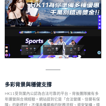
多彩背景與穩健支撐
HK11受到業內公認為合法可靠的平台，背後團隊擁有多
年運營與合規經驗。網站提到它是「合法營運、信譽有保
障」的新標杆，不僅具備嚴格的財務流程、資安架構，還