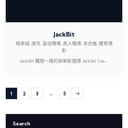
JackBit
娛樂城,
撲克,
最佳賭場,
真人賭博,
老虎機,
體育博
彩
JackBit 獨樹一格的娛樂新選擇 JackBit Cas…
...
1
2
3
>
5
Search