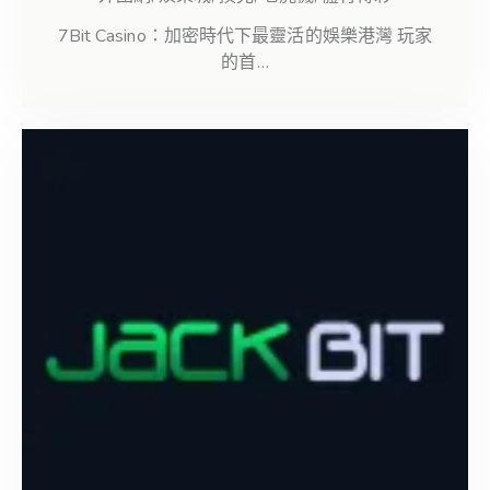
7Bit Casino：加密時代下最靈活的娛樂港灣 玩家
的首…