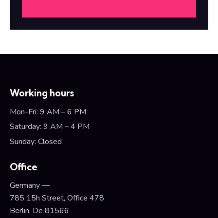
Working hours
Mon-Fri: 9 AM – 6 PM
Saturday: 9 AM – 4 PM
Sunday: Closed
Office
Germany —
785 15h Street, Office 478
Berlin, De 81566