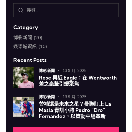
Category
博彩新聞
(20)
娛樂城資訊
(10)
Recent Posts
博彩新聞
13 9 月, 2025
Rose 再近 Eagle：在 Wentworth
差之毫釐引爆聚焦
博彩新聞
13 9 月, 2025
替補還是未來之星？曼聯盯上 La
Masia 青訓小將 Pedro “Dro”
Fernandez，以策動中場革新