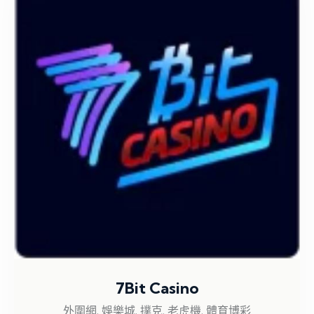
7Bit Casino
外圍網,
娛樂城,
撲克,
老虎機,
體育博彩