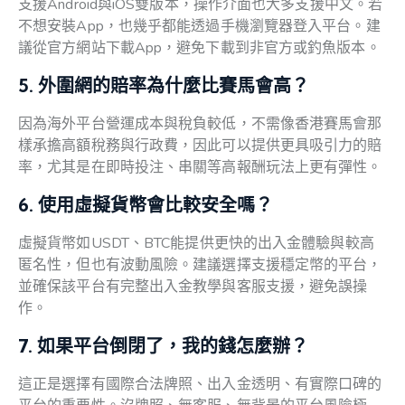
支援Android與iOS雙版本，操作介面也大多支援中文。若
不想安裝App，也幾乎都能透過手機瀏覽器登入平台。建
議從官方網站下載App，避免下載到非官方或釣魚版本。
5. 外圍網的賠率為什麼比賽馬會高？
因為海外平台營運成本與稅負較低，不需像香港賽馬會那
樣承擔高額稅務與行政費，因此可以提供更具吸引力的賠
率，尤其是在即時投注、串關等高報酬玩法上更有彈性。
6. 使用虛擬貨幣會比較安全嗎？
虛擬貨幣如USDT、BTC能提供更快的出入金體驗與較高
匿名性，但也有波動風險。建議選擇支援穩定幣的平台，
並確保該平台有完整出入金教學與客服支援，避免誤操
作。
7. 如果平台倒閉了，我的錢怎麼辦？
這正是選擇有國際合法牌照、出入金透明、有實際口碑的