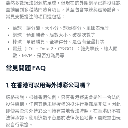
雖然多數玩法起源於足球，但現在的外圍網早已將投注範
圍擴展到多種熱門體育項目，甚至包含電競與虛擬體育。
常見支援投注的項目還包括：
籃球：讓分盤、大小分、球員得分、單節表現等
網球：預測勝者、局數大小、破發次數等
棒球：單局勝負、全場得分、是否有全壘打等
電競（LOL、Dota 2、CS:GO）：誰先擊殺、總人頭
數、MVP、是否打滿局等
常見問題 FAQ
1. 在香港可以用海外博彩公司嗎？
嚴格來說，根據香港法例，只有香港賽馬會是唯一合法的
投注機構，任何其他未經授權的投注行為都屬非法。因此
即使某些海外博彩公司持有當地合法牌照，在香港仍不被
法律承認。使用這類平台屬於法律灰色地帶，風險需由玩
家自行承擔。