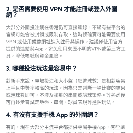
2. 是否需要使用 VPN 才能註冊或登入外圍
網？
大部分外圍投注網在香港仍可直接連線，不過有些平台的
官網可能會被封鎖或限制存取，這時候確實可能需要使用
VPN 或使用鏡像網址進入註冊與操作。建議僅使用官方
提供的連結與App，避免使用來歷不明的VPN或第三方工
具，降低帳號與資金風險。
3. 哪種投注玩法最容易中？
對新手來說，單場投注和大小盤（總進球數）是相對容易
上手且中獎率較高的玩法，因為只需判斷一場比賽的結果
或進球數即可，不涉及複雜的串關或讓球策略。等熟悉後
可再逐步嘗試走地盤、串關、球員表現等進階玩法。
4. 有沒有支援手機 App 的外圍網？
有的，現在大部分主流平台都提供專屬手機App，有些還