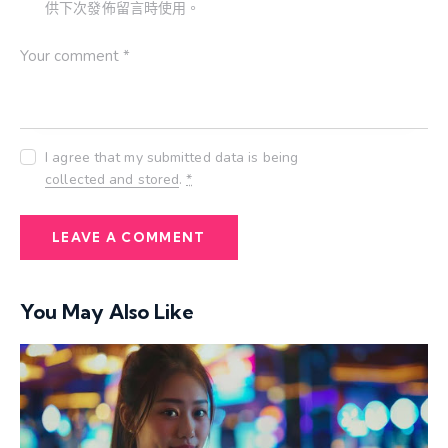
供下次發佈留言時使用。
I agree that my submitted data is being
collected and stored
.
*
You May Also Like