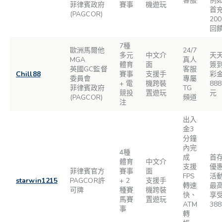
客服
例如
菲律賓政府
賽事
機遊玩
首
(PAGCOR)
20
回
7種
歐洲馬爾他
24/7
多元
中文介
天
MGA
真人
體育
面
簽
英國GC監督
客服
Chill88
賽事
支援手
彩
委員會
專屬
+ 電
機跨裝
888
菲律賓政府
TG
競投
置遊玩
元
(PAGCOR)
頻道
注
出入
金3
分鐘
內完
4種
成
首
體育
中文介
支援
優
菲律賓官方
賽事
面
FPS
活
starwin1215
PAGCOR許
+ 2
支援手
轉速
最
可牌
種賽
機跨裝
快、
享
馬賽
置遊玩
ATM
388
事
轉