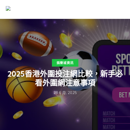
娛樂城資訊
2025香港外圍投注網比較，新手必
看外圍網注意事項
28 6 月, 2025