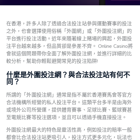
在香港，許多人除了透過合法投注站參與運動賽事的投注
之外，也會選擇使用俗稱「外圍網」或「外圍投注網」的
平台進行投注活動。近年來隨著線上賭場的興起，外圍投
注平台越來越多，但品質卻是參差不齊。 Online Casino將
會就這個問題帶你全面了解外圍投注網，並進行詳細的比
較分析，幫助你輕鬆避開常見的投注陷阱!
什麼是外圍投注網？與合法投注站有何不
同？
所謂的「外圍投注網」通常是指不屬於香港賽馬會等官方
合法機構所經營的私人投注平台。這類平台多半是由海外
或境外公司所營運，提供體育賽事、足球比賽、籃球賽甚
至電競比賽等投注選項，並且可以透過手機直接投注。
外圍投注網最大的特色是靈活性高，例如投注的賠率一般
都會比合法投注站更吸引人，投注方式更多元化，玩法也