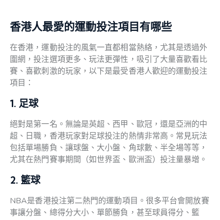
香港人最愛的運動投注項目有哪些
在香港，運動投注的風氣一直都相當熱絡，尤其是透過外
圍網，投注選項更多、玩法更彈性，吸引了大量喜歡看比
賽、喜歡刺激的玩家，以下是最受香港人歡迎的運動投注
項目：
1. 足球
絕對是第一名。無論是英超、西甲、歐冠，還是亞洲的中
超、日職，香港玩家對足球投注的熱情非常高。常見玩法
包括單場勝負、讓球盤、大小盤、角球數、半全場等等，
尤其在熱門賽事期間（如世界盃、歐洲盃）投注量暴增。
2. 籃球
NBA是香港投注第二熱門的運動項目。很多平台會開放賽
事讓分盤、總得分大小、單節勝負，甚至球員得分、籃