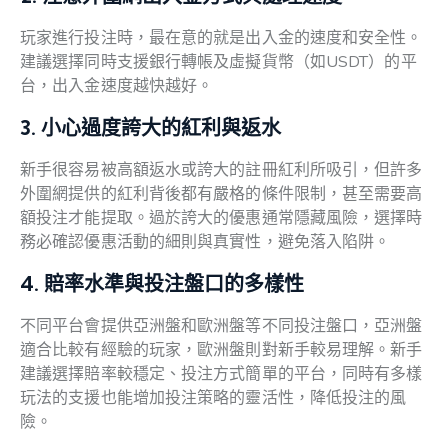
玩家進行投注時，最在意的就是出入金的速度和安全性。
建議選擇同時支援銀行轉帳及虛擬貨幣（如USDT）的平
台，出入金速度越快越好。
3. 小心過度誇大的紅利與返水
新手很容易被高額返水或誇大的註冊紅利所吸引，但許多
外圍網提供的紅利背後都有嚴格的條件限制，甚至需要高
額投注才能提取。過於誇大的優惠通常隱藏風險，選擇時
務必確認優惠活動的細則與真實性，避免落入陷阱。
4. 賠率水準與投注盤口的多樣性
不同平台會提供亞洲盤和歐洲盤等不同投注盤口，亞洲盤
適合比較有經驗的玩家，歐洲盤則對新手較易理解。新手
建議選擇賠率較穩定、投注方式簡單的平台，同時有多樣
玩法的支援也能增加投注策略的靈活性，降低投注的風
險。