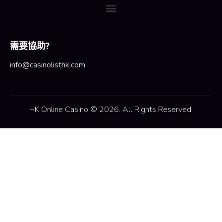
需要協助?
info@casinolisthk.com
HK Online Casino © 2026. All Rights Reserved.