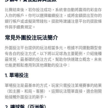
比賽結束後，若你投注成功，系統會自動將贏得的彩金存
入你的帳戶。你可以選擇繼續投注，或將金額提出至你的
銀行帳戶或虛擬貨幣錢包。提款時建議注意平台的提款條
件與手續費規定。
常見外圍投注玩法簡介
外圍投注平台提供的玩法相當多元，根據不同運動類型會
有各自的投注方式。以下將以足球為主要範例，介紹幾種
最常見、最基礎的投注方式，幫助你快速建立概念，未來
也能更輕鬆應用到其他運動的投注中：
1. 單場投注
單場投注是最基本的方式，玩家只需投注某場賽事的結果
（如主勝、和局、客勝）。這類玩法簡單直接，適合剛開
始接觸外圍投注的新手。
2. 讓球盤（亞洲盤）