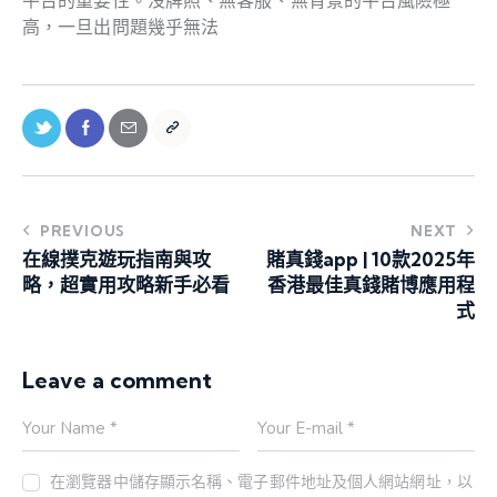
平台的重要性。沒牌照、無客服、無背景的平台風險極
高，一旦出問題幾乎無法
PREVIOUS
NEXT
在線撲克遊玩指南與攻
賭真錢app | 10款2025年
略，超實用攻略新手必看
香港最佳真錢賭博應用程
式
Leave a comment
在瀏覽器中儲存顯示名稱、電子郵件地址及個人網站網址，以