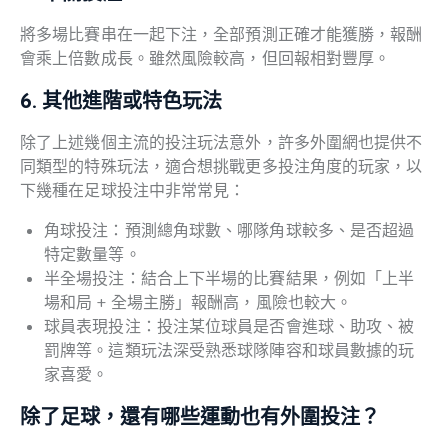
將多場比賽串在一起下注，全部預測正確才能獲勝，報酬
會乘上倍數成長。雖然風險較高，但回報相對豐厚。
6. 其他進階或特色玩法
除了上述幾個主流的投注玩法意外，許多外圍網也提供不
同類型的特殊玩法，適合想挑戰更多投注角度的玩家，以
下幾種在足球投注中非常常見：
角球投注：預測總角球數、哪隊角球較多、是否超過
特定數量等。
半全場投注：結合上下半場的比賽結果，例如「上半
場和局 + 全場主勝」報酬高，風險也較大。
球員表現投注：投注某位球員是否會進球、助攻、被
罰牌等。這類玩法深受熟悉球隊陣容和球員數據的玩
家喜愛。
除了足球，還有哪些運動也有外圍投注？