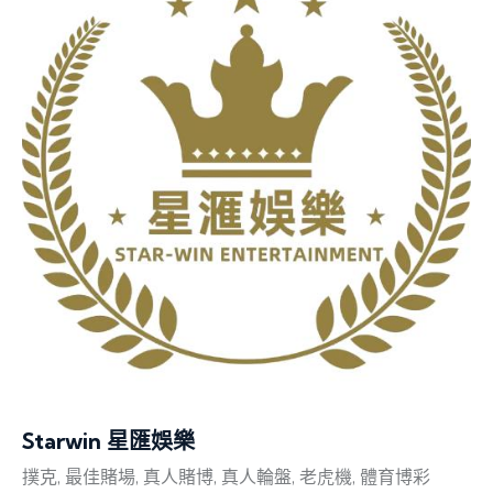
Starwin 星匯娛樂
撲克,
最佳賭場,
真人賭博,
真人輪盤,
老虎機,
體育博彩