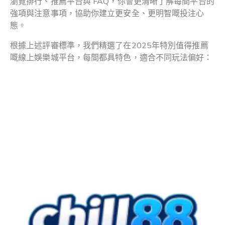
瀏覽排行、推薦平台與 FAQ，你會更清晰了解每間平台的
強項與注意事項，協助你建立更安全、更明智嘅投注心
態。
根據上述評審標準，我們精選了在2025年特別值得推薦
嘅線上娛樂城平台，每間都具特色，適合不同玩法偏好：