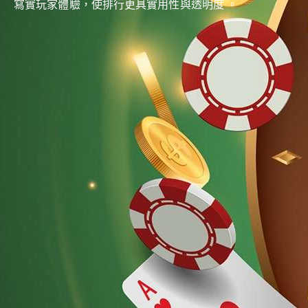
寫實玩家體驗，使排行更具實用性與透明度 。