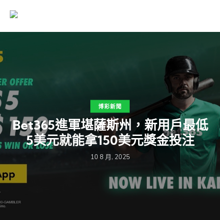
博彩新聞
Bet365進軍堪薩斯州，新用戶最低
5美元就能拿150美元獎金投注
10 8 月, 2025