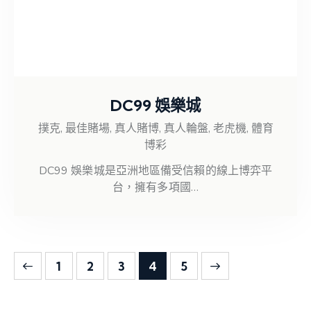
DC99 娛樂城
撲克,
最佳賭場,
真人賭博,
真人輪盤,
老虎機,
體育
博彩
DC99 娛樂城是亞洲地區備受信賴的線上博弈平
台，擁有多項國…
1
2
3
>
4
5