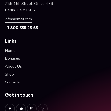
785 15h Street, Office 478
Berlin, De 81566
info@email.com
+1 800 555 25 65
Links
Home
Bonuses
About Us
Shop
Contacts
Get in touch