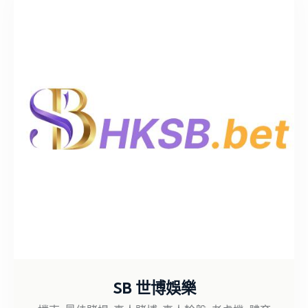
SB 世博娛樂